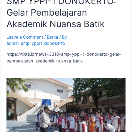
SMP YPPI-1 DONOKERTO:
Gelar Pembelajaran
Akademik Nuansa Batik
Leave a Comment
/
Berita
/ By
admin_smp_yppi1_donokerto
https://tikta.id/news-3318-smp-yppi-1-donokerto-gelar-
pembelajaran-akademik-nuansa-batik