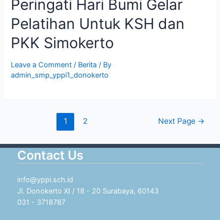
Peringati Hari Bumi Gelar
Pelatihan Untuk KSH dan
PKK Simokerto
Leave a Comment
/
Berita
/ By
admin_smp_yppi1_donokerto
Posts
1
2
Next Page
→
pagination
Contact Us
info@yppi.sch.id
Jl. Donokerto XI / 18 - 20 Surabaya, 60143
031 - 3718787