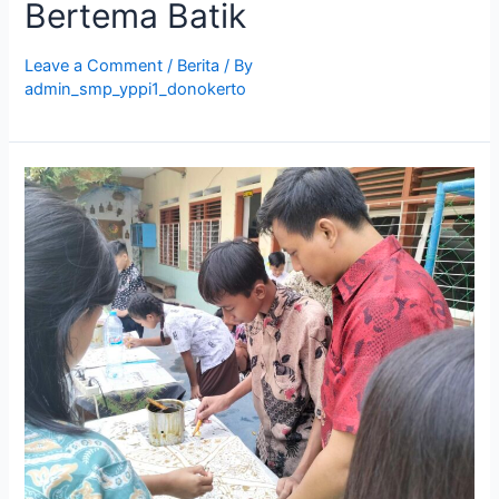
Bertema Batik
Leave a Comment
/
Berita
/ By
admin_smp_yppi1_donokerto