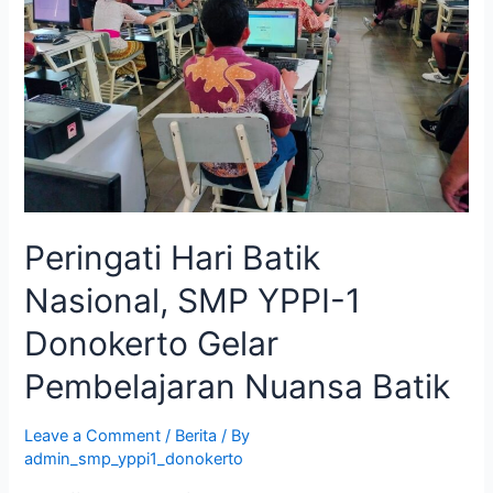
Peringati Hari Batik
Nasional, SMP YPPI-1
Donokerto Gelar
Pembelajaran Nuansa Batik
Leave a Comment
/
Berita
/ By
admin_smp_yppi1_donokerto