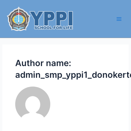
Skip
to
content
Main
Men
Author name:
admin_smp_yppi1_donokert